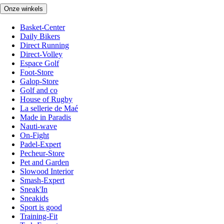
Onze winkels
Basket-Center
Daily Bikers
Direct Running
Direct-Volley
Espace Golf
Foot-Store
Galop-Store
Golf and co
House of Rugby
La sellerie de Maé
Made in Paradis
Nauti-wave
On-Fight
Padel-Expert
Pecheur-Store
Pet and Garden
Slowood Interior
Smash-Expert
Sneak'In
Sneakids
Sport is good
Training-Fit