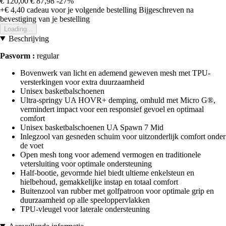
€ 120,00
€ 87,98
-27%
+€ 4,40
cadeau voor je volgende bestelling
Bijgeschreven na
bevestiging van je bestelling
Loading...
Beschrijving
Pasvorm :
regular
Bovenwerk van licht en ademend geweven mesh met TPU-
versterkingen voor extra duurzaamheid
Unisex basketbalschoenen
Ultra-springy UA HOVR+ demping, omhuld met Micro G®,
vermindert impact voor een responsief gevoel en optimaal
comfort
Unisex basketbalschoenen UA Spawn 7 Mid
Inlegzool van gesneden schuim voor uitzonderlijk comfort onder
de voet
Open mesh tong voor ademend vermogen en traditionele
vetersluiting voor optimale ondersteuning
Half-bootie, gevormde hiel biedt ultieme enkelsteun en
hielbehoud, gemakkelijke instap en totaal comfort
Buitenzool van rubber met golfpatroon voor optimale grip en
duurzaamheid op alle speeloppervlakken
TPU-vleugel voor laterale ondersteuning