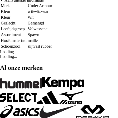
Aanvullende informatie
Merk
Under Armour
Kleur
wit/wit/zwart
Kleur
Wit
Geslacht
Gemengd
Leeftijdsgroep
Volwassene
Assortiment
Spawn
Hoofdmateriaal
maille
Schoenzool
slijtvast rubber
Loading...
Loading...
Al onze merken