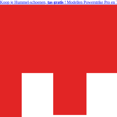
Koop je Hummel-schoenen,
tas gratis
! Modellen Powerstrike Pro en 