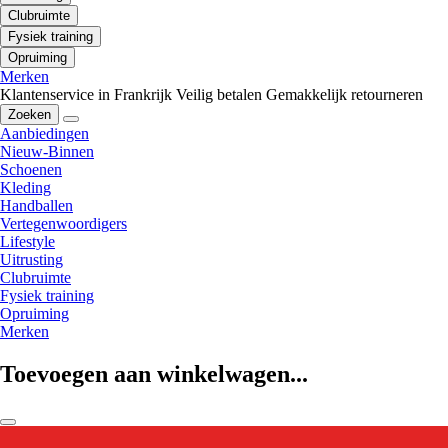
Clubruimte
Fysiek training
Opruiming
Merken
Klantenservice in Frankrijk
Veilig betalen
Gemakkelijk retourneren
Zoeken
Aanbiedingen
Nieuw-Binnen
Schoenen
Kleding
Handballen
Vertegenwoordigers
Lifestyle
Uitrusting
Clubruimte
Fysiek training
Opruiming
Merken
Toevoegen aan winkelwagen...