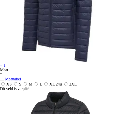
+-1
Maat
*
Maattabel
XS
S
M
L
XL
24u
2XL
Dit veld is verplicht