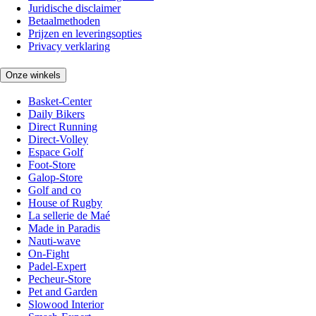
Juridische disclaimer
Betaalmethoden
Prijzen en leveringsopties
Privacy verklaring
Onze winkels
Basket-Center
Daily Bikers
Direct Running
Direct-Volley
Espace Golf
Foot-Store
Galop-Store
Golf and co
House of Rugby
La sellerie de Maé
Made in Paradis
Nauti-wave
On-Fight
Padel-Expert
Pecheur-Store
Pet and Garden
Slowood Interior