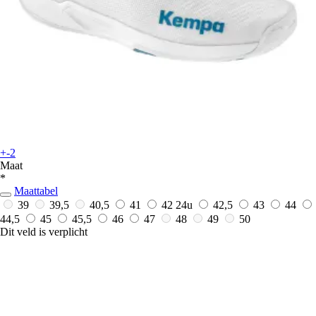
+-2
Maat
*
Maattabel
39
39,5
40,5
41
42
24u
42,5
43
44
44,5
45
45,5
46
47
48
49
50
Dit veld is verplicht