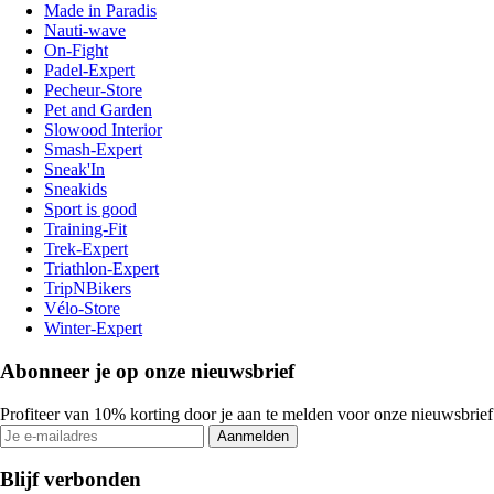
Made in Paradis
Nauti-wave
On-Fight
Padel-Expert
Pecheur-Store
Pet and Garden
Slowood Interior
Smash-Expert
Sneak'In
Sneakids
Sport is good
Training-Fit
Trek-Expert
Triathlon-Expert
TripNBikers
Vélo-Store
Winter-Expert
Abonneer je op onze nieuwsbrief
Profiteer van 10% korting door je aan te melden voor onze nieuwsbrief
Aanmelden
Blijf verbonden