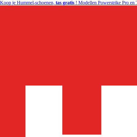
Koop je Hummel-schoenen,
tas gratis
! Modellen Powerstrike Pro en 