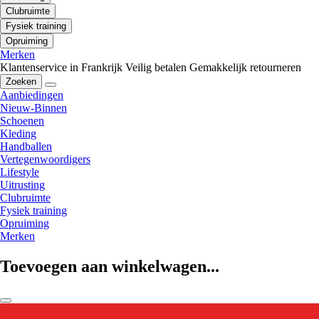
Clubruimte
Fysiek training
Opruiming
Merken
Klantenservice in Frankrijk
Veilig betalen
Gemakkelijk retourneren
Zoeken
Aanbiedingen
Nieuw-Binnen
Schoenen
Kleding
Handballen
Vertegenwoordigers
Lifestyle
Uitrusting
Clubruimte
Fysiek training
Opruiming
Merken
Toevoegen aan winkelwagen...