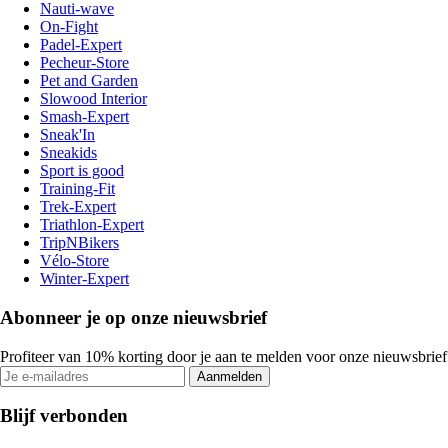
Nauti-wave
On-Fight
Padel-Expert
Pecheur-Store
Pet and Garden
Slowood Interior
Smash-Expert
Sneak'In
Sneakids
Sport is good
Training-Fit
Trek-Expert
Triathlon-Expert
TripNBikers
Vélo-Store
Winter-Expert
Abonneer je op onze nieuwsbrief
Profiteer van 10% korting door je aan te melden voor onze nieuwsbrief
Aanmelden
Blijf verbonden