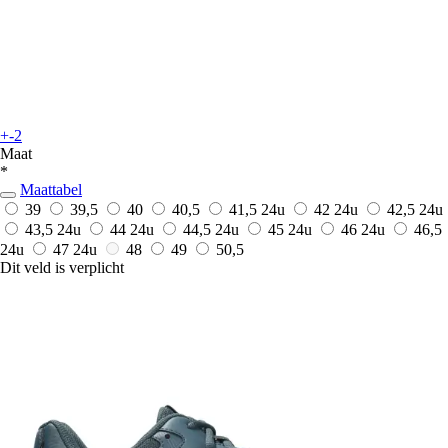
+-2
Maat
*
Maattabel
39
39,5
40
40,5
41,5
24u
42
24u
42,5
24u
43,5
24u
44
24u
44,5
24u
45
24u
46
24u
46,5
24u
47
24u
48
49
50,5
Dit veld is verplicht