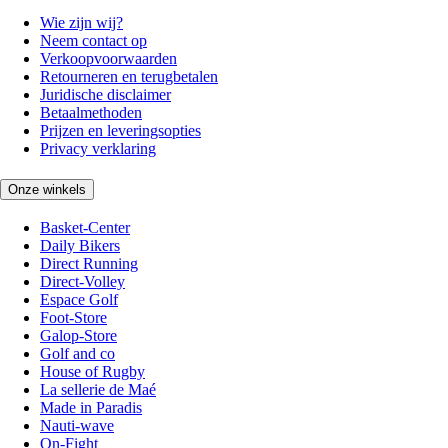
Wie zijn wij?
Neem contact op
Verkoopvoorwaarden
Retourneren en terugbetalen
Juridische disclaimer
Betaalmethoden
Prijzen en leveringsopties
Privacy verklaring
Onze winkels
Basket-Center
Daily Bikers
Direct Running
Direct-Volley
Espace Golf
Foot-Store
Galop-Store
Golf and co
House of Rugby
La sellerie de Maé
Made in Paradis
Nauti-wave
On-Fight