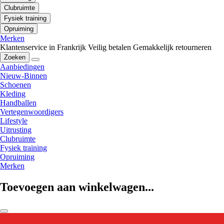
Clubruimte
Fysiek training
Opruiming
Merken
Klantenservice in Frankrijk
Veilig betalen
Gemakkelijk retourneren
Zoeken
Aanbiedingen
Nieuw-Binnen
Schoenen
Kleding
Handballen
Vertegenwoordigers
Lifestyle
Uitrusting
Clubruimte
Fysiek training
Opruiming
Merken
Toevoegen aan winkelwagen...