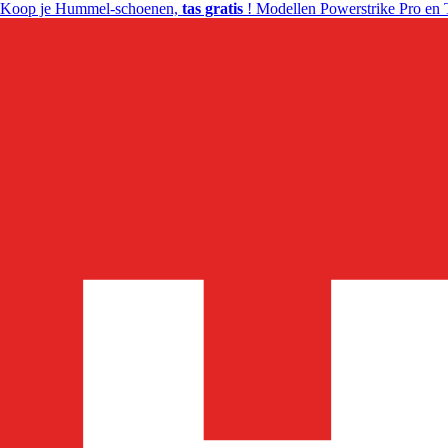
Koop je Hummel-schoenen,
tas gratis
! Modellen Powerstrike Pro en 