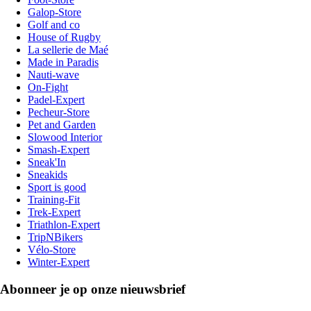
Galop-Store
Golf and co
House of Rugby
La sellerie de Maé
Made in Paradis
Nauti-wave
On-Fight
Padel-Expert
Pecheur-Store
Pet and Garden
Slowood Interior
Smash-Expert
Sneak'In
Sneakids
Sport is good
Training-Fit
Trek-Expert
Triathlon-Expert
TripNBikers
Vélo-Store
Winter-Expert
Abonneer je op onze nieuwsbrief