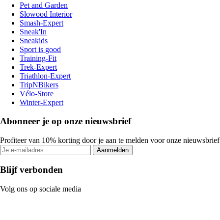
Pet and Garden
Slowood Interior
Smash-Expert
Sneak'In
Sneakids
Sport is good
Training-Fit
Trek-Expert
Triathlon-Expert
TripNBikers
Vélo-Store
Winter-Expert
Abonneer je op onze nieuwsbrief
Profiteer van 10% korting door je aan te melden voor onze nieuwsbrief
Aanmelden
Blijf verbonden
Volg ons op sociale media