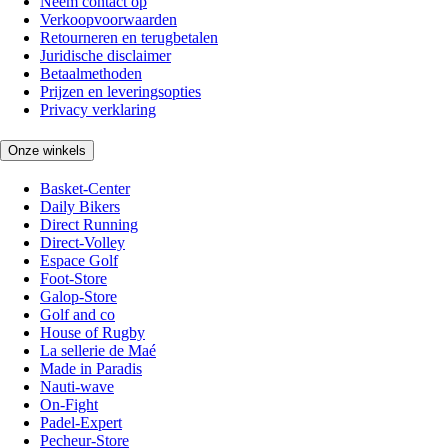
Neem contact op
Verkoopvoorwaarden
Retourneren en terugbetalen
Juridische disclaimer
Betaalmethoden
Prijzen en leveringsopties
Privacy verklaring
Onze winkels
Basket-Center
Daily Bikers
Direct Running
Direct-Volley
Espace Golf
Foot-Store
Galop-Store
Golf and co
House of Rugby
La sellerie de Maé
Made in Paradis
Nauti-wave
On-Fight
Padel-Expert
Pecheur-Store