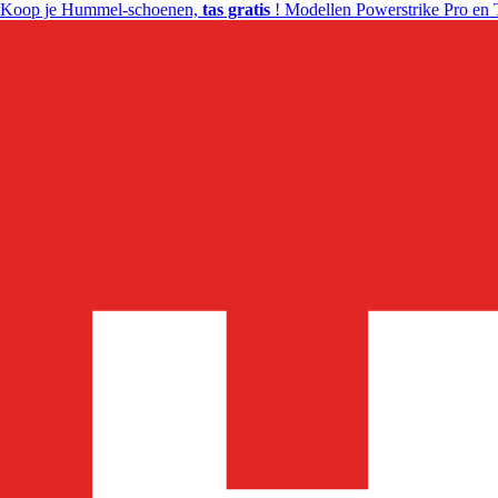
Koop je Hummel-schoenen,
tas gratis
! Modellen Powerstrike Pro en 