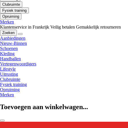
Clubruimte
Fysiek training
Opruiming
Merken
Klantenservice in Frankrijk
Veilig betalen
Gemakkelijk retourneren
Zoeken
Aanbiedingen
Nieuw-Binnen
Schoenen
Kleding
Handballen
Vertegenwoordigers
Lifestyle
Uitrusting
Clubruimte
Fysiek training
Opruiming
Merken
Toevoegen aan winkelwagen...