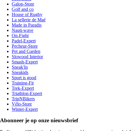
Galop-Store
Golf and co
House of Rugby
La sellerie de Maé
Made in Paradis
Nauti-wave
On-Fight
Padel-Expert
Pecheur-Store
Pet and Garden
Slowood Interior
Smash-Expert
Sneak'In
Sneakids
Sport is good
Training-Fit
Trek-Expert
Triathlon-Expert
TripNBikers
Vélo-Store
Winter-Expert
Abonneer je op onze nieuwsbrief