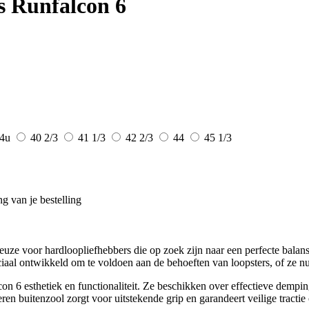
 Runfalcon 6
4u
40 2/3
41 1/3
42 2/3
44
45 1/3
g van je bestelling
ze voor hardloopliefhebbers die op zoek zijn naar een perfecte balans 
ciaal ontwikkeld om te voldoen aan de behoeften van loopsters, of ze nu
 esthetiek en functionaliteit. Ze beschikken over effectieve demping 
ren buitenzool zorgt voor uitstekende grip en garandeert veilige tract