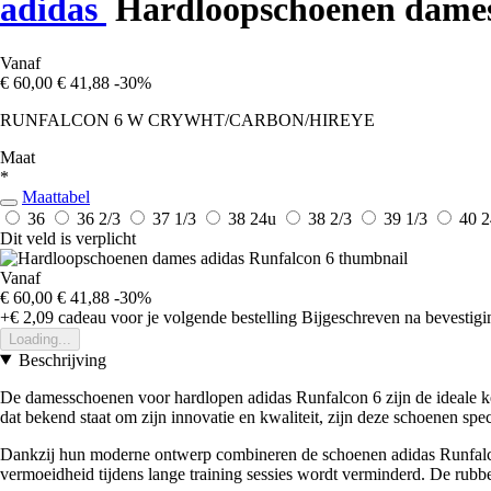
adidas
Hardloopschoenen dames
Vanaf
€ 60,00
€ 41,88
-30%
RUNFALCON 6 W CRYWHT/CARBON/HIREYE
Maat
*
Maattabel
36
36 2/3
37 1/3
38
24u
38 2/3
39 1/3
40
2
Dit veld is verplicht
Vanaf
€ 60,00
€ 41,88
-30%
+€ 2,09
cadeau voor je volgende bestelling
Bijgeschreven na bevestigin
Loading...
Beschrijving
De damesschoenen voor hardlopen adidas Runfalcon 6 zijn de ideale keu
dat bekend staat om zijn innovatie en kwaliteit, zijn deze schoenen spe
Dankzij hun moderne ontwerp combineren de schoenen adidas Runfalcon 6
vermoeidheid tijdens lange training sessies wordt verminderd. De rubbe