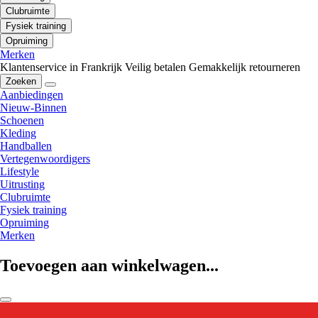
Clubruimte
Fysiek training
Opruiming
Merken
Klantenservice in Frankrijk
Veilig betalen
Gemakkelijk retourneren
Zoeken
Aanbiedingen
Nieuw-Binnen
Schoenen
Kleding
Handballen
Vertegenwoordigers
Lifestyle
Uitrusting
Clubruimte
Fysiek training
Opruiming
Merken
Toevoegen aan winkelwagen...