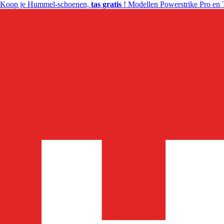
Koop je Hummel-schoenen,
tas gratis
! Modellen Powerstrike Pro en 