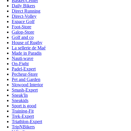
Basket-Center
Daily Bikers
Direct Running
Direct-Volley
Espace Golf
Foot-Store
Galop-Store
Golf and co
House of Rugby
La sellerie de Maé
Made in Paradis
Nauti-wave
On-Fight
Padel-Expert
Pecheur-Store
Pet and Garden
Slowood Interior
Smash-Expert
Sneak'In
Sneakids
Sport is good
Training-Fit
Trek-Expert
Triathlon-Expert
TripNBikers