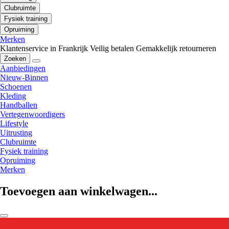
Clubruimte
Fysiek training
Opruiming
Merken
Klantenservice in Frankrijk
Veilig betalen
Gemakkelijk retourneren
Zoeken
Aanbiedingen
Nieuw-Binnen
Schoenen
Kleding
Handballen
Vertegenwoordigers
Lifestyle
Uitrusting
Clubruimte
Fysiek training
Opruiming
Merken
Toevoegen aan winkelwagen...