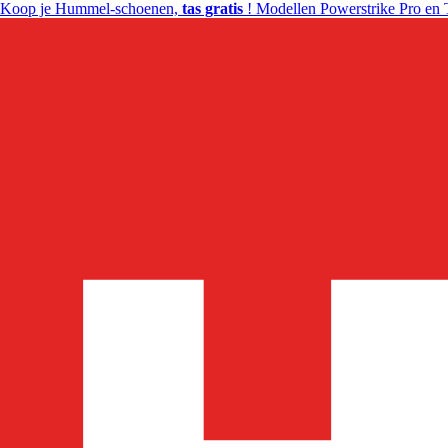
Koop je Hummel-schoenen,
tas gratis
! Modellen Powerstrike Pro en 