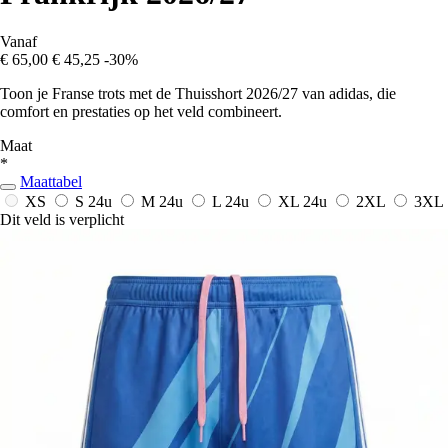
Vanaf
€ 65,00
€ 45,25
-30%
Toon je Franse trots met de Thuisshort 2026/27 van adidas, die
comfort en prestaties op het veld combineert.
Maat
*
Maattabel
XS
S
24u
M
24u
L
24u
XL
24u
2XL
3XL
Dit veld is verplicht