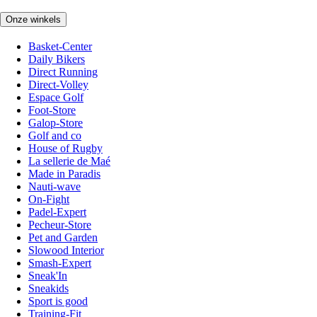
Onze winkels
Basket-Center
Daily Bikers
Direct Running
Direct-Volley
Espace Golf
Foot-Store
Galop-Store
Golf and co
House of Rugby
La sellerie de Maé
Made in Paradis
Nauti-wave
On-Fight
Padel-Expert
Pecheur-Store
Pet and Garden
Slowood Interior
Smash-Expert
Sneak'In
Sneakids
Sport is good
Training-Fit