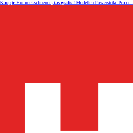
Koop je Hummel-schoenen,
tas gratis
! Modellen Powerstrike Pro en 