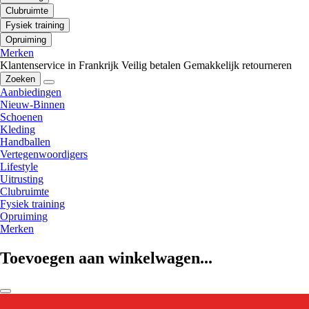
Clubruimte
Fysiek training
Opruiming
Merken
Klantenservice in Frankrijk
Veilig betalen
Gemakkelijk retourneren
Zoeken
Aanbiedingen
Nieuw-Binnen
Schoenen
Kleding
Handballen
Vertegenwoordigers
Lifestyle
Uitrusting
Clubruimte
Fysiek training
Opruiming
Merken
Toevoegen aan winkelwagen...