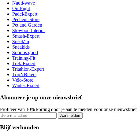
Nauti-wave
On-Fight
Padel-Expert
Pecheur-Store
Pet and Garden
Slowood Interior
Smash-Expert
Sneak'In
Sneakids
Sport is good
Training-Fit
Trek-Expert
Triathlon-Expert
TripNBikers
Vélo-Store
Winter-Expert
Abonneer je op onze nieuwsbrief
Profiteer van 10% korting door je aan te melden voor onze nieuwsbrief
Aanmelden
Blijf verbonden