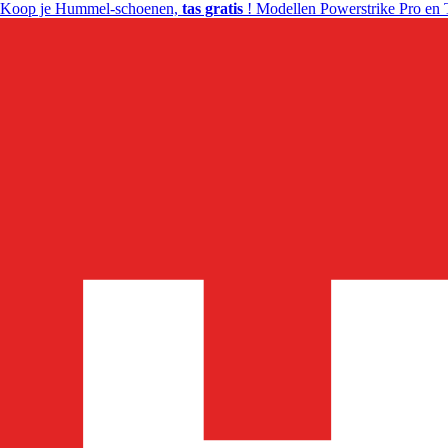
Koop je Hummel-schoenen,
tas gratis
! Modellen Powerstrike Pro en 