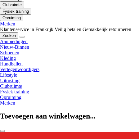
Clubruimte
Fysiek training
Opruiming
Merken
Klantenservice in Frankrijk
Veilig betalen
Gemakkelijk retourneren
Zoeken
Aanbiedingen
Nieuw-Binnen
Schoenen
Kleding
Handballen
Vertegenwoordigers
Lifestyle
Uitrusting
Clubruimte
Fysiek training
Opruiming
Merken
Toevoegen aan winkelwagen...