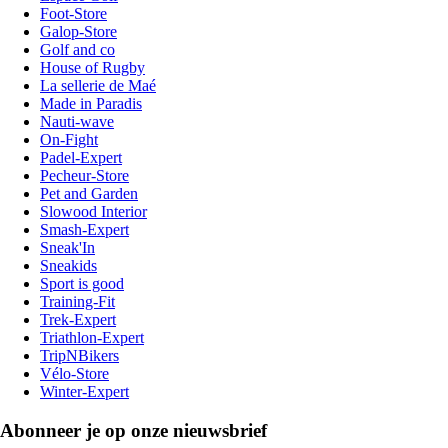
Foot-Store
Galop-Store
Golf and co
House of Rugby
La sellerie de Maé
Made in Paradis
Nauti-wave
On-Fight
Padel-Expert
Pecheur-Store
Pet and Garden
Slowood Interior
Smash-Expert
Sneak'In
Sneakids
Sport is good
Training-Fit
Trek-Expert
Triathlon-Expert
TripNBikers
Vélo-Store
Winter-Expert
Abonneer je op onze nieuwsbrief