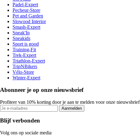
Padel-Expert
Pecheur-Store
Pet and Garden
Slowood Interior
Smash-Expert
Sneak'In
Sneakids
Sport is good
Training-Fit
Trek-Expert
Triathlon-Expert
TripNBikers
Vélo-Store
Winter-Expert
Abonneer je op onze nieuwsbrief
Profiteer van 10% korting door je aan te melden voor onze nieuwsbrief
Aanmelden
Blijf verbonden
Volg ons op sociale media