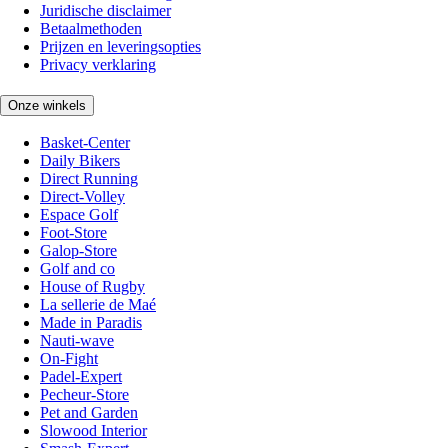
Juridische disclaimer
Betaalmethoden
Prijzen en leveringsopties
Privacy verklaring
Onze winkels
Basket-Center
Daily Bikers
Direct Running
Direct-Volley
Espace Golf
Foot-Store
Galop-Store
Golf and co
House of Rugby
La sellerie de Maé
Made in Paradis
Nauti-wave
On-Fight
Padel-Expert
Pecheur-Store
Pet and Garden
Slowood Interior