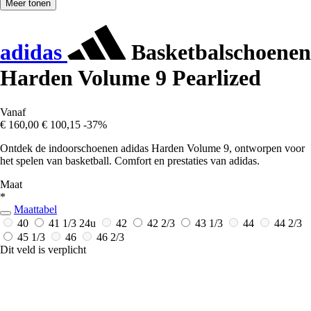
Meer tonen
adidas
Basketbalschoenen
Harden Volume 9 Pearlized
Vanaf
€ 160,00
€ 100,15
-37%
Ontdek de indoorschoenen adidas Harden Volume 9, ontworpen voor
het spelen van basketball. Comfort en prestaties van adidas.
Maat
*
Maattabel
40
41 1/3
24u
42
42 2/3
43 1/3
44
44 2/3
45 1/3
46
46 2/3
Dit veld is verplicht