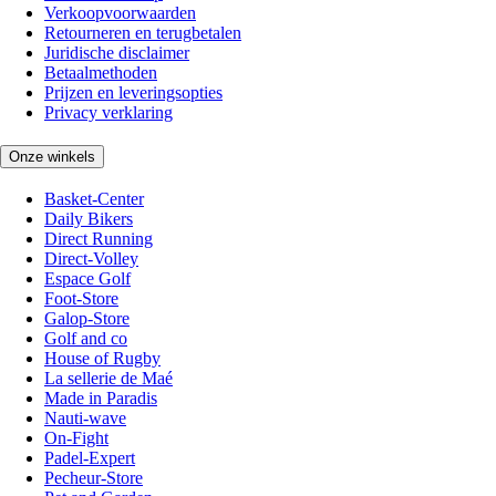
Verkoopvoorwaarden
Retourneren en terugbetalen
Juridische disclaimer
Betaalmethoden
Prijzen en leveringsopties
Privacy verklaring
Onze winkels
Basket-Center
Daily Bikers
Direct Running
Direct-Volley
Espace Golf
Foot-Store
Galop-Store
Golf and co
House of Rugby
La sellerie de Maé
Made in Paradis
Nauti-wave
On-Fight
Padel-Expert
Pecheur-Store