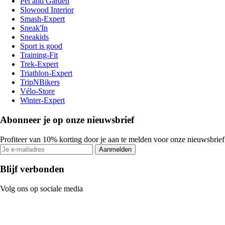
Pet and Garden
Slowood Interior
Smash-Expert
Sneak'In
Sneakids
Sport is good
Training-Fit
Trek-Expert
Triathlon-Expert
TripNBikers
Vélo-Store
Winter-Expert
Abonneer je op onze nieuwsbrief
Profiteer van 10% korting door je aan te melden voor onze nieuwsbrief
Aanmelden
Blijf verbonden
Volg ons op sociale media