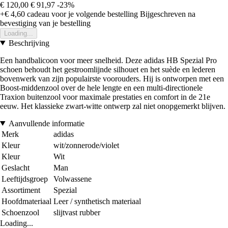
€ 120,00
€ 91,97
-23%
+€ 4,60
cadeau voor je volgende bestelling
Bijgeschreven na
bevestiging van je bestelling
Loading...
Beschrijving
Een handbalicoon voor meer snelheid. Deze adidas HB Spezial Pro
schoen behoudt het gestroomlijnde silhouet en het suède en lederen
bovenwerk van zijn populairste voorouders. Hij is ontworpen met een
Boost-middenzool over de hele lengte en een multi-directionele
Traxion buitenzool voor maximale prestaties en comfort in de 21e
eeuw. Het klassieke zwart-witte ontwerp zal niet onopgemerkt blijven.
Aanvullende informatie
Merk
adidas
Kleur
wit/zonnerode/violet
Kleur
Wit
Geslacht
Man
Leeftijdsgroep
Volwassene
Assortiment
Spezial
Hoofdmateriaal
Leer / synthetisch materiaal
Schoenzool
slijtvast rubber
Loading...