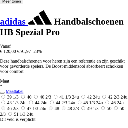
Meer tonen
adidas
Handbalschoenen
HB Spezial Pro
Vanaf
€ 120,00
€ 91,97
-23%
Deze handbalschoenen voor heren zijn een referentie en zijn geschikt
voor gevorderde spelers. De Boost-middenzool absorbeert schokken
voor comfort.
Maat
*
Maattabel
39 1/3
40
40 2/3
41 1/3
24u
42
24u
42 2/3
24u
43 1/3
24u
44
24u
44 2/3
24u
45 1/3
24u
46
24u
46 2/3
47 1/3
24u
48
48 2/3
49 1/3
50
50
2/3
51 1/3
24u
Dit veld is verplicht