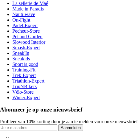
La sellerie de Maé
Made in Paradis
Nauti-wave
On-Fight
Padel-Expert
Pecheur-Store
Pet and Garden
Slowood Interior
Smash-Expert
Sneak'In
Sneakids
Sport is good
Training-Fit
Trek-Expert
Triathlon-Expert
TripNBikers
Vélo-Store
Winter-Expert
Abonneer je op onze nieuwsbrief
Profiteer van 10% korting door je aan te melden voor onze nieuwsbrief
Aanmelden