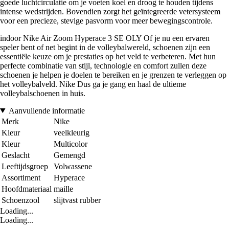
goede luchtcirculatie om je voeten koel en droog te houden tijdens
intense wedstrijden. Bovendien zorgt het geïntegreerde vetersysteem
voor een precieze, stevige pasvorm voor meer bewegingscontrole.
indoor Nike Air Zoom Hyperace 3 SE OLY Of je nu een ervaren
speler bent of net begint in de volleybalwereld, schoenen zijn een
essentiële keuze om je prestaties op het veld te verbeteren. Met hun
perfecte combinatie van stijl, technologie en comfort zullen deze
schoenen je helpen je doelen te bereiken en je grenzen te verleggen op
het volleybalveld. Nike Dus ga je gang en haal de ultieme
volleybalschoenen in huis.
Aanvullende informatie
Merk
Nike
Kleur
veelkleurig
Kleur
Multicolor
Geslacht
Gemengd
Leeftijdsgroep
Volwassene
Assortiment
Hyperace
Hoofdmateriaal
maille
Schoenzool
slijtvast rubber
Loading...
Loading...