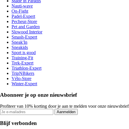
Made in Paradis
Nauti-wave
On-Fight
Padel-Expert
Pecheur-Store
Pet and Garden
Slowood Interior
Smash-Expert
Sneak'In
Sneakids
Sport is good
Training-Fit
Trek-Expert
Triathlon-Expert
TripNBikers
Vélo-Store
Winter-Expert
Abonneer je op onze nieuwsbrief
Profiteer van 10% korting door je aan te melden voor onze nieuwsbrief
Aanmelden
Blijf verbonden