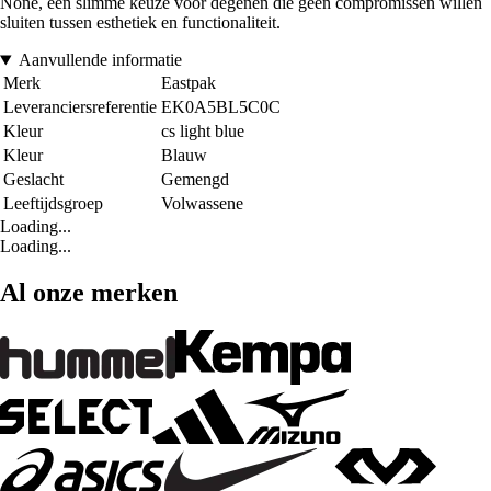
None, een slimme keuze voor degenen die geen compromissen willen
sluiten tussen esthetiek en functionaliteit.
Aanvullende informatie
Merk
Eastpak
Leveranciersreferentie
EK0A5BL5C0C
Kleur
cs light blue
Kleur
Blauw
Geslacht
Gemengd
Leeftijdsgroep
Volwassene
Loading...
Loading...
Al onze merken