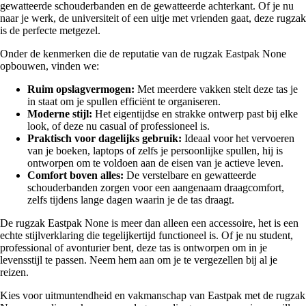
gewatteerde schouderbanden en de gewatteerde achterkant. Of je nu
naar je werk, de universiteit of een uitje met vrienden gaat, deze rugzak
is de perfecte metgezel.
Onder de kenmerken die de reputatie van de rugzak Eastpak None
opbouwen, vinden we:
Ruim opslagvermogen:
Met meerdere vakken stelt deze tas je
in staat om je spullen efficiënt te organiseren.
Moderne stijl:
Het eigentijdse en strakke ontwerp past bij elke
look, of deze nu casual of professioneel is.
Praktisch voor dagelijks gebruik:
Ideaal voor het vervoeren
van je boeken, laptops of zelfs je persoonlijke spullen, hij is
ontworpen om te voldoen aan de eisen van je actieve leven.
Comfort boven alles:
De verstelbare en gewatteerde
schouderbanden zorgen voor een aangenaam draagcomfort,
zelfs tijdens lange dagen waarin je de tas draagt.
De rugzak Eastpak None is meer dan alleen een accessoire, het is een
echte stijlverklaring die tegelijkertijd functioneel is. Of je nu student,
professional of avonturier bent, deze tas is ontworpen om in je
levensstijl te passen. Neem hem aan om je te vergezellen bij al je
reizen.
Kies voor uitmuntendheid en vakmanschap van Eastpak met de rugzak