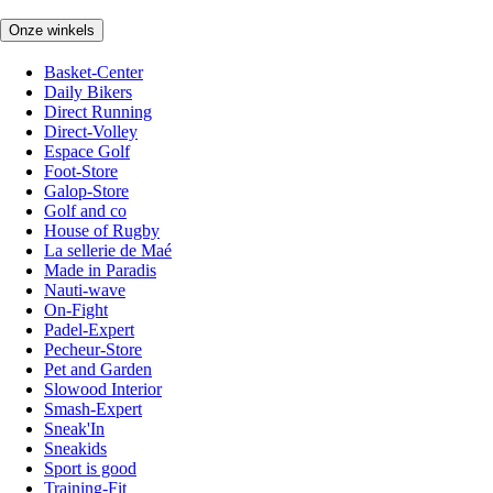
Onze winkels
Basket-Center
Daily Bikers
Direct Running
Direct-Volley
Espace Golf
Foot-Store
Galop-Store
Golf and co
House of Rugby
La sellerie de Maé
Made in Paradis
Nauti-wave
On-Fight
Padel-Expert
Pecheur-Store
Pet and Garden
Slowood Interior
Smash-Expert
Sneak'In
Sneakids
Sport is good
Training-Fit