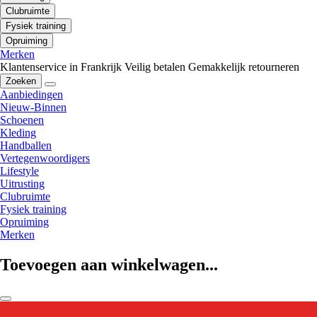
Clubruimte
Fysiek training
Opruiming
Merken
Klantenservice in Frankrijk
Veilig betalen
Gemakkelijk retourneren
Zoeken
Aanbiedingen
Nieuw-Binnen
Schoenen
Kleding
Handballen
Vertegenwoordigers
Lifestyle
Uitrusting
Clubruimte
Fysiek training
Opruiming
Merken
Toevoegen aan winkelwagen...