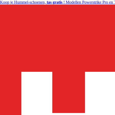
Koop je Hummel-schoenen,
tas gratis
! Modellen Powerstrike Pro en 