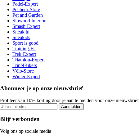
Padel-Expert
Pecheur-Store
Pet and Garden
Slowood Interior
Smash-Expert
Sneak'In
Sneakids
Sport is good
Training-Fit
Trek-Expert
Triathlon-Expert
TripNBikers
Vélo-Store
Winter-Expert
Abonneer je op onze nieuwsbrief
Profiteer van 10% korting door je aan te melden voor onze nieuwsbrief
Aanmelden
Blijf verbonden
Volg ons op sociale media