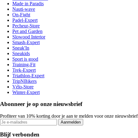
Made in Paradis
Nauti-wave
On-Fight
Padel-Expert
Pecheur-Store
Pet and Garden
Slowood Interior
Smash-Expert
Sneak'In
Sneakids
Sport is good
Training-Fit
Trek-Expert
Triathlon-Expert
TripNBikers
Vélo-Store
Winter-Expert
Abonneer je op onze nieuwsbrief
Profiteer van 10% korting door je aan te melden voor onze nieuwsbrief
Aanmelden
Blijf verbonden