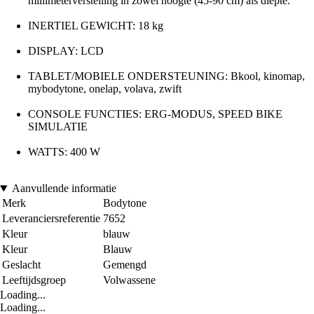
millimeterverstelling in zowel hoogte (45-90 cm) als diepte.
INERTIEL GEWICHT: 18 kg
DISPLAY: LCD
TABLET/MOBIELE ONDERSTEUNING: Bkool, kinomap,
mybodytone, onelap, volava, zwift
CONSOLE FUNCTIES: ERG-MODUS, SPEED BIKE
SIMULATIE
WATTS: 400 W
Aanvullende informatie
Merk
Bodytone
Leveranciersreferentie
7652
Kleur
blauw
Kleur
Blauw
Geslacht
Gemengd
Leeftijdsgroep
Volwassene
Loading...
Loading...