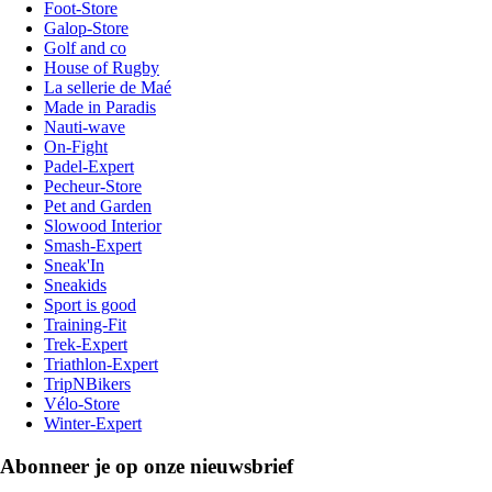
Foot-Store
Galop-Store
Golf and co
House of Rugby
La sellerie de Maé
Made in Paradis
Nauti-wave
On-Fight
Padel-Expert
Pecheur-Store
Pet and Garden
Slowood Interior
Smash-Expert
Sneak'In
Sneakids
Sport is good
Training-Fit
Trek-Expert
Triathlon-Expert
TripNBikers
Vélo-Store
Winter-Expert
Abonneer je op onze nieuwsbrief