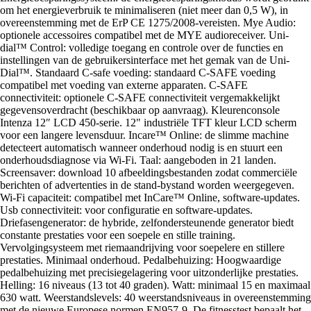
om het energieverbruik te minimaliseren (niet meer dan 0,5 W), in
overeenstemming met de ErP CE 1275/2008-vereisten. Mye Audio:
optionele accessoires compatibel met de MYE audioreceiver. Uni-
dial™ Control: volledige toegang en controle over de functies en
instellingen van de gebruikersinterface met het gemak van de Uni-
Dial™. Standaard C-safe voeding: standaard C-SAFE voeding
compatibel met voeding van externe apparaten. C-SAFE
connectiviteit: optionele C-SAFE connectiviteit vergemakkelijkt
gegevensoverdracht (beschikbaar op aanvraag). Kleurenconsole
Intenza 12″ LCD 450-serie. 12" industriële TFT kleur LCD scherm
voor een langere levensduur. Incare™ Online: de slimme machine
detecteert automatisch wanneer onderhoud nodig is en stuurt een
onderhoudsdiagnose via Wi-Fi. Taal: aangeboden in 21 landen.
Screensaver: download 10 afbeeldingsbestanden zodat commerciële
berichten of advertenties in de stand-bystand worden weergegeven.
Wi-Fi capaciteit: compatibel met InCare™ Online, software-updates.
Usb connectiviteit: voor configuratie en software-updates.
Driefasengenerator: de hybride, zelfondersteunende generator biedt
constante prestaties voor een soepele en stille training.
Vervolgingsysteem met riemaandrijving voor soepelere en stillere
prestaties. Minimaal onderhoud. Pedalbehuizing: Hoogwaardige
pedalbehuizing met precisiegelagering voor uitzonderlijke prestaties.
Helling: 16 niveaus (13 tot 40 graden). Watt: minimaal 15 en maximaal
630 watt. Weerstandslevels: 40 weerstandsniveaus in overeenstemming
met de nieuwe Europese normen EN957-9. De fitnesstest bepaalt het