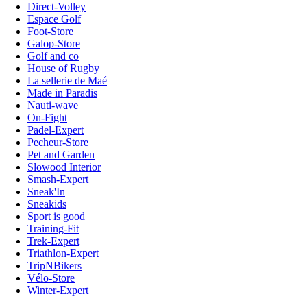
Direct-Volley
Espace Golf
Foot-Store
Galop-Store
Golf and co
House of Rugby
La sellerie de Maé
Made in Paradis
Nauti-wave
On-Fight
Padel-Expert
Pecheur-Store
Pet and Garden
Slowood Interior
Smash-Expert
Sneak'In
Sneakids
Sport is good
Training-Fit
Trek-Expert
Triathlon-Expert
TripNBikers
Vélo-Store
Winter-Expert