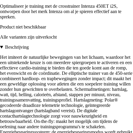
Optimaliseer je training met de crosstrainer Intenza 450ET i2S,
ontworpen door het merk Intenza om al je spieren effectief aan te
spreken.
Product niet beschikbaar
Alle varianten zijn uitverkocht
Beschrijving
Het imiteert de natuurlijke bewegingen van het lichaam, waardoor het
een uitstekende keuze is om meerdere spiergroepen te activeren en een
effectieve cardio-training te bieden die ten goede komt aan de romp,
het evenwicht en de coördinatie. De elliptische trainer van de 450-serie
combineert hardloop- en trapbewegingen zonder impact; dit maakt het
een geweldige oplossing voor atleten die een soepelere training willen
zonder hun gewrichten te overbelasten. Schermafmetingen: hartslag,
watt, tijd, helling, calorieën, afstand, stappen per minuut, niveau,
trainingssamenvatting, trainingsprofiel. Hartslagmeting: Polar®
gecodeerde draadloze telemetrie technologie, geïntegreerde
hartslagontvanger (hartslagband vereist). De digitale
contacthartslagtechnologie zorgt voor nauwkeurigheid en
betrouwbaarheid. On-the-fly: maakt het mogelijk om tijdens de
oefening naar andere trainingsprogramma's te schakelen.
Energiebesparingssysteem: de energiebesparingsmodus wordt gebruikt