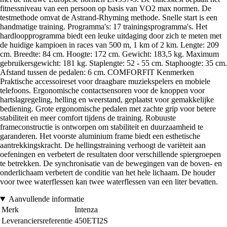
fitnessniveau van een persoon op basis van VO2 max normen. De
testmethode omvat de Astrand-Rhyming methode. Snelle start is een
handmatige training. Programma's: 17 trainingsprogramma's. Het
hardloopprogramma biedt een leuke uitdaging door zich te meten met
de huidige kampioen in races van 500 m, 1 km of 2 km. Lengte: 209
cm. Breedte: 84 cm. Hoogte: 172 cm. Gewicht: 183,5 kg. Maximum
gebruikersgewicht: 181 kg. Staplengte: 52 - 55 cm. Staphoogte: 35 cm.
Afstand tussen de pedalen: 6 cm. COMFORFIT Kenmerken
Praktische accessoireset voor draagbare muziekspelers en mobiele
telefoons. Ergonomische contactsensoren voor de knoppen voor
hartslagregeling, helling en weerstand, geplaatst voor gemakkelijke
bediening. Grote ergonomische pedalen met zachte grip voor betere
stabiliteit en meer comfort tijdens de training. Robuuste
frameconstructie is ontworpen om stabiliteit en duurzaamheid te
garanderen. Het voorste aluminium frame biedt een esthetische
aantrekkingskracht. De hellingstraining verhoogt de variëteit aan
oefeningen en verbetert de resultaten door verschillende spiergroepen
te betrekken. De synchronisatie van de bewegingen van de boven- en
onderlichaam verbetert de conditie van het hele lichaam. De houder
voor twee waterflessen kan twee waterflessen van een liter bevatten.
Aanvullende informatie
Merk
Intenza
Leveranciersreferentie
450ETI2S