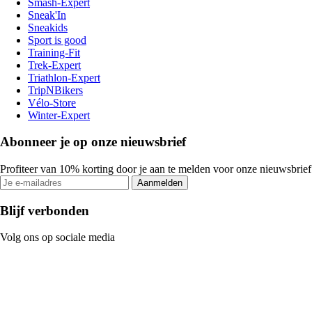
Smash-Expert
Sneak'In
Sneakids
Sport is good
Training-Fit
Trek-Expert
Triathlon-Expert
TripNBikers
Vélo-Store
Winter-Expert
Abonneer je op onze nieuwsbrief
Profiteer van 10% korting door je aan te melden voor onze nieuwsbrief
Aanmelden
Blijf verbonden
Volg ons op sociale media