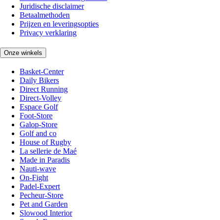
Juridische disclaimer
Betaalmethoden
Prijzen en leveringsopties
Privacy verklaring
Onze winkels
Basket-Center
Daily Bikers
Direct Running
Direct-Volley
Espace Golf
Foot-Store
Galop-Store
Golf and co
House of Rugby
La sellerie de Maé
Made in Paradis
Nauti-wave
On-Fight
Padel-Expert
Pecheur-Store
Pet and Garden
Slowood Interior