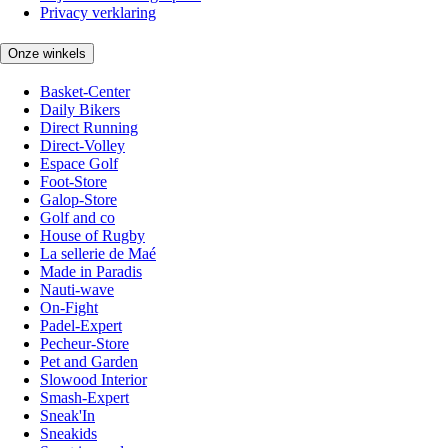
Privacy verklaring
Onze winkels
Basket-Center
Daily Bikers
Direct Running
Direct-Volley
Espace Golf
Foot-Store
Galop-Store
Golf and co
House of Rugby
La sellerie de Maé
Made in Paradis
Nauti-wave
On-Fight
Padel-Expert
Pecheur-Store
Pet and Garden
Slowood Interior
Smash-Expert
Sneak'In
Sneakids