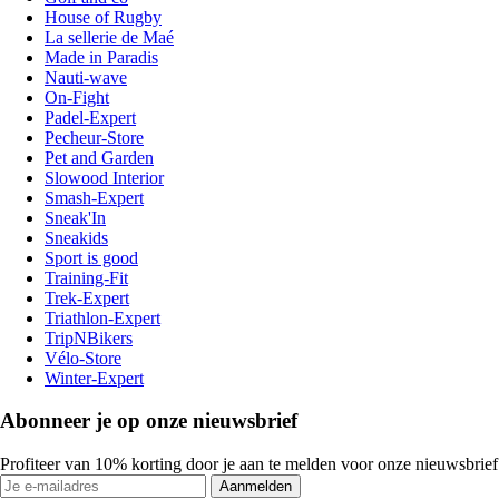
House of Rugby
La sellerie de Maé
Made in Paradis
Nauti-wave
On-Fight
Padel-Expert
Pecheur-Store
Pet and Garden
Slowood Interior
Smash-Expert
Sneak'In
Sneakids
Sport is good
Training-Fit
Trek-Expert
Triathlon-Expert
TripNBikers
Vélo-Store
Winter-Expert
Abonneer je op onze nieuwsbrief
Profiteer van 10% korting door je aan te melden voor onze nieuwsbrief
Aanmelden