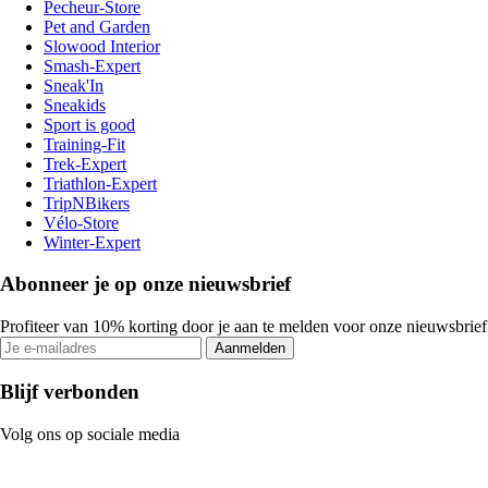
Pecheur-Store
Pet and Garden
Slowood Interior
Smash-Expert
Sneak'In
Sneakids
Sport is good
Training-Fit
Trek-Expert
Triathlon-Expert
TripNBikers
Vélo-Store
Winter-Expert
Abonneer je op onze nieuwsbrief
Profiteer van 10% korting door je aan te melden voor onze nieuwsbrief
Aanmelden
Blijf verbonden
Volg ons op sociale media