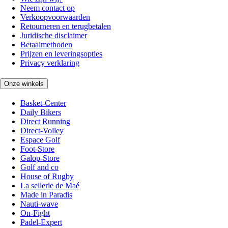
Neem contact op
Verkoopvoorwaarden
Retourneren en terugbetalen
Juridische disclaimer
Betaalmethoden
Prijzen en leveringsopties
Privacy verklaring
Onze winkels
Basket-Center
Daily Bikers
Direct Running
Direct-Volley
Espace Golf
Foot-Store
Galop-Store
Golf and co
House of Rugby
La sellerie de Maé
Made in Paradis
Nauti-wave
On-Fight
Padel-Expert