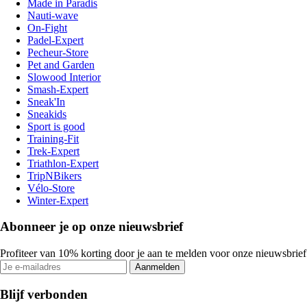
Made in Paradis
Nauti-wave
On-Fight
Padel-Expert
Pecheur-Store
Pet and Garden
Slowood Interior
Smash-Expert
Sneak'In
Sneakids
Sport is good
Training-Fit
Trek-Expert
Triathlon-Expert
TripNBikers
Vélo-Store
Winter-Expert
Abonneer je op onze nieuwsbrief
Profiteer van 10% korting door je aan te melden voor onze nieuwsbrief
Aanmelden
Blijf verbonden