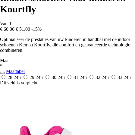
Kourtfly
Vanaf
€ 60,00
€ 51,00
-15%
Optimaliseer de prestaties van uw kinderen in handbal met de indoor
schoenen Kempa Kourtfly, die comfort en geavanceerde technologie
combineren.
Maat
*
Maattabel
28
24u
29
24u
30
24u
31
24u
32
24u
33
24u
Dit veld is verplicht