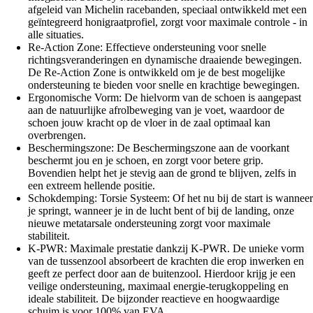
afgeleid van Michelin racebanden, speciaal ontwikkeld met een
geïntegreerd honigraatprofiel, zorgt voor maximale controle - in
alle situaties.
Re-Action Zone: Effectieve ondersteuning voor snelle
richtingsveranderingen en dynamische draaiende bewegingen.
De Re-Action Zone is ontwikkeld om je de best mogelijke
ondersteuning te bieden voor snelle en krachtige bewegingen.
Ergonomische Vorm: De hielvorm van de schoen is aangepast
aan de natuurlijke afrolbeweging van je voet, waardoor de
schoen jouw kracht op de vloer in de zaal optimaal kan
overbrengen.
Beschermingszone: De Beschermingszone aan de voorkant
beschermt jou en je schoen, en zorgt voor betere grip.
Bovendien helpt het je stevig aan de grond te blijven, zelfs in
een extreem hellende positie.
Schokdemping: Torsie Systeem: Of het nu bij de start is wanneer
je springt, wanneer je in de lucht bent of bij de landing, onze
nieuwe metatarsale ondersteuning zorgt voor maximale
stabiliteit.
K-PWR: Maximale prestatie dankzij K-PWR. De unieke vorm
van de tussenzool absorbeert de krachten die erop inwerken en
geeft ze perfect door aan de buitenzool. Hierdoor krijg je een
veilige ondersteuning, maximaal energie-terugkoppeling en
ideale stabiliteit. De bijzonder reactieve en hoogwaardige
schuim is voor 100% van EVA.