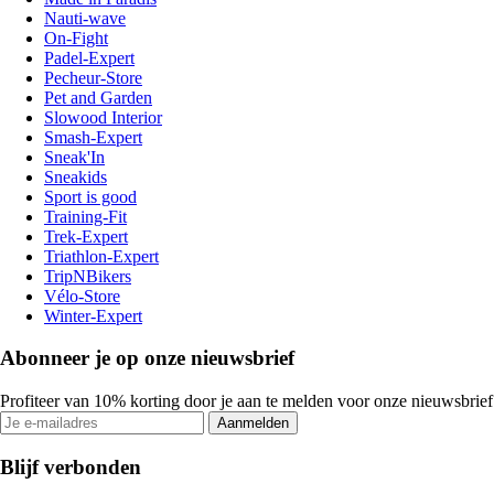
Nauti-wave
On-Fight
Padel-Expert
Pecheur-Store
Pet and Garden
Slowood Interior
Smash-Expert
Sneak'In
Sneakids
Sport is good
Training-Fit
Trek-Expert
Triathlon-Expert
TripNBikers
Vélo-Store
Winter-Expert
Abonneer je op onze nieuwsbrief
Profiteer van 10% korting door je aan te melden voor onze nieuwsbrief
Aanmelden
Blijf verbonden