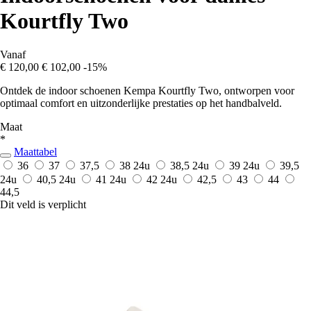
Kourtfly Two
Vanaf
€ 120,00
€ 102,00
-15%
Ontdek de indoor schoenen Kempa Kourtfly Two, ontworpen voor
optimaal comfort en uitzonderlijke prestaties op het handbalveld.
Maat
*
Maattabel
36
37
37,5
38
24u
38,5
24u
39
24u
39,5
24u
40,5
24u
41
24u
42
24u
42,5
43
44
44,5
Dit veld is verplicht