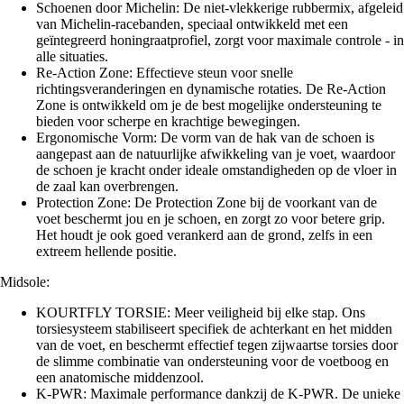
Schoenen door Michelin: De niet-vlekkerige rubbermix, afgeleid
van Michelin-racebanden, speciaal ontwikkeld met een
geïntegreerd honingraatprofiel, zorgt voor maximale controle - in
alle situaties.
Re-Action Zone: Effectieve steun voor snelle
richtingsveranderingen en dynamische rotaties. De Re-Action
Zone is ontwikkeld om je de best mogelijke ondersteuning te
bieden voor scherpe en krachtige bewegingen.
Ergonomische Vorm: De vorm van de hak van de schoen is
aangepast aan de natuurlijke afwikkeling van je voet, waardoor
de schoen je kracht onder ideale omstandigheden op de vloer in
de zaal kan overbrengen.
Protection Zone: De Protection Zone bij de voorkant van de
voet beschermt jou en je schoen, en zorgt zo voor betere grip.
Het houdt je ook goed verankerd aan de grond, zelfs in een
extreem hellende positie.
Midsole:
KOURTFLY TORSIE: Meer veiligheid bij elke stap. Ons
torsiesysteem stabiliseert specifiek de achterkant en het midden
van de voet, en beschermt effectief tegen zijwaartse torsies door
de slimme combinatie van ondersteuning voor de voetboog en
een anatomische middenzool.
K-PWR: Maximale performance dankzij de K-PWR. De unieke