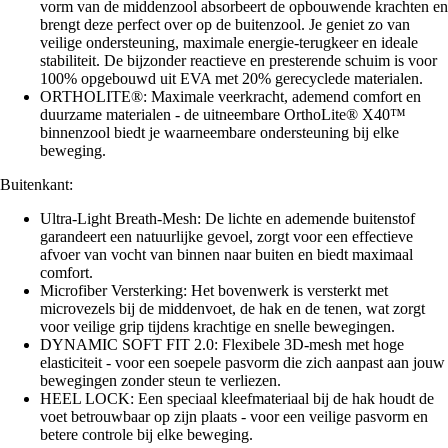
vorm van de middenzool absorbeert de opbouwende krachten en
brengt deze perfect over op de buitenzool. Je geniet zo van
veilige ondersteuning, maximale energie-terugkeer en ideale
stabiliteit. De bijzonder reactieve en presterende schuim is voor
100% opgebouwd uit EVA met 20% gerecyclede materialen.
ORTHOLITE®: Maximale veerkracht, ademend comfort en
duurzame materialen - de uitneembare OrthoLite® X40™
binnenzool biedt je waarneembare ondersteuning bij elke
beweging.
Buitenkant:
Ultra-Light Breath-Mesh: De lichte en ademende buitenstof
garandeert een natuurlijke gevoel, zorgt voor een effectieve
afvoer van vocht van binnen naar buiten en biedt maximaal
comfort.
Microfiber Versterking: Het bovenwerk is versterkt met
microvezels bij de middenvoet, de hak en de tenen, wat zorgt
voor veilige grip tijdens krachtige en snelle bewegingen.
DYNAMIC SOFT FIT 2.0: Flexibele 3D-mesh met hoge
elasticiteit - voor een soepele pasvorm die zich aanpast aan jouw
bewegingen zonder steun te verliezen.
HEEL LOCK: Een speciaal kleefmateriaal bij de hak houdt de
voet betrouwbaar op zijn plaats - voor een veilige pasvorm en
betere controle bij elke beweging.