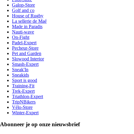
Galop-Store
Golf and co
House of Rugby
La sellerie de Maé
Made in Paradis
Nauti-wave
On-Fight
Padel-Expert
Pecheur-Store
Pet and Garden
Slowood Interior
Smash-Expert
Sneak'In
Sneakids
Sport is good
Training-Fit
Trek-Expert
Triathlon-Expert
TripNBikers
Vélo-Store
Winter-Expert
Abonneer je op onze nieuwsbrief