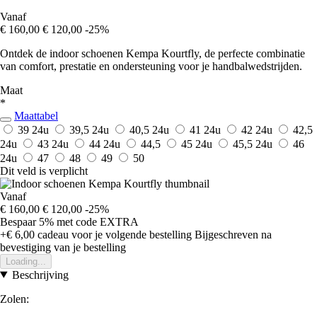
Vanaf
€ 160,00
€ 120,00
-25%
Ontdek de indoor schoenen Kempa Kourtfly, de perfecte combinatie
van comfort, prestatie en ondersteuning voor je handbalwedstrijden.
Maat
*
Maattabel
39
24u
39,5
24u
40,5
24u
41
24u
42
24u
42,5
24u
43
24u
44
24u
44,5
45
24u
45,5
24u
46
24u
47
48
49
50
Dit veld is verplicht
Vanaf
€ 160,00
€ 120,00
-25%
Bespaar 5%
met code
EXTRA
+€ 6,00
cadeau voor je volgende bestelling
Bijgeschreven na
bevestiging van je bestelling
Loading...
Beschrijving
Zolen: