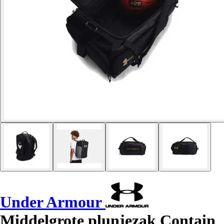
Under Armour
Middelgrote plunjezak Contain