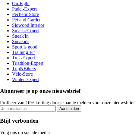
On-Fight
Padel-Expert
Pecheur-Store
Pet and Garden
Slowood Interior
Smash-Expert
Sneak'In
Sneakids
Sport is good
Training-Fit
Trek-Expert
Triathlon-Expert
TripNBikers
Vélo-Store
Winter-Expert
Abonneer je op onze nieuwsbrief
Profiteer van 10% korting door je aan te melden voor onze nieuwsbrief
Aanmelden
Blijf verbonden
Volg ons op sociale media