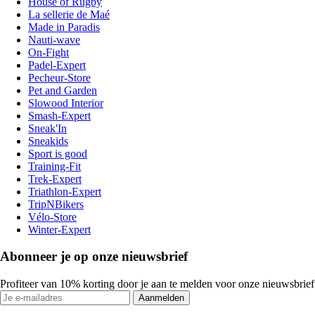
House of Rugby
La sellerie de Maé
Made in Paradis
Nauti-wave
On-Fight
Padel-Expert
Pecheur-Store
Pet and Garden
Slowood Interior
Smash-Expert
Sneak'In
Sneakids
Sport is good
Training-Fit
Trek-Expert
Triathlon-Expert
TripNBikers
Vélo-Store
Winter-Expert
Abonneer je op onze nieuwsbrief
Profiteer van 10% korting door je aan te melden voor onze nieuwsbrief
Aanmelden