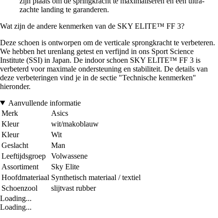
zijn plaats om de springkracht te maximaliseren en een ultra-
zachte landing te garanderen.
Wat zijn de andere kenmerken van de SKY ELITE™ FF 3?
Deze schoen is ontworpen om de verticale sprongkracht te verbeteren.
We hebben het urenlang getest en verfijnd in ons Sport Science
Institute (SSI) in Japan. De indoor schoen SKY ELITE™ FF 3 is
verbeterd voor maximale ondersteuning en stabiliteit. De details van
deze verbeteringen vind je in de sectie "Technische kenmerken"
hieronder.
Aanvullende informatie
Merk
Asics
Kleur
wit/makoblauw
Kleur
Wit
Geslacht
Man
Leeftijdsgroep
Volwassene
Assortiment
Sky Elite
Hoofdmateriaal
Synthetisch materiaal / textiel
Schoenzool
slijtvast rubber
Loading...
Loading...