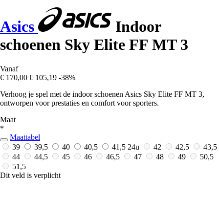
Asics
Indoor
schoenen Sky Elite FF MT 3
Vanaf
€ 170,00
€ 105,19
-38%
Verhoog je spel met de indoor schoenen Asics Sky Elite FF MT 3,
ontworpen voor prestaties en comfort voor sporters.
Maat
*
Maattabel
39
39,5
40
40,5
41,5
24u
42
42,5
43,5
44
44,5
45
46
46,5
47
48
49
50,5
51,5
Dit veld is verplicht