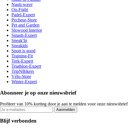
Nauti-wave
On-Fight
Padel-Expert
Pecheur-Store
Pet and Garden
Slowood Interior
Smash-Expert
Sneak'In
Sneakids
Sport is good
Training-Fit
Trek-Expert
Triathlon-Expert
TripNBikers
Vélo-Store
Winter-Expert
Abonneer je op onze nieuwsbrief
Profiteer van 10% korting door je aan te melden voor onze nieuwsbrief
Aanmelden
Blijf verbonden