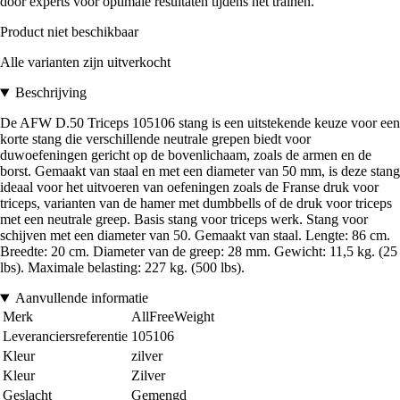
door experts voor optimale resultaten tijdens het trainen.
Product niet beschikbaar
Alle varianten zijn uitverkocht
Beschrijving
De AFW D.50 Triceps 105106 stang is een uitstekende keuze voor een
korte stang die verschillende neutrale grepen biedt voor
duwoefeningen gericht op de bovenlichaam, zoals de armen en de
borst. Gemaakt van staal en met een diameter van 50 mm, is deze stang
ideaal voor het uitvoeren van oefeningen zoals de Franse druk voor
triceps, varianten van de hamer met dumbbells of de druk voor triceps
met een neutrale greep. Basis stang voor triceps werk. Stang voor
schijven met een diameter van 50. Gemaakt van staal. Lengte: 86 cm.
Breedte: 20 cm. Diameter van de greep: 28 mm. Gewicht: 11,5 kg. (25
lbs). Maximale belasting: 227 kg. (500 lbs).
Aanvullende informatie
Merk
AllFreeWeight
Leveranciersreferentie
105106
Kleur
zilver
Kleur
Zilver
Geslacht
Gemengd