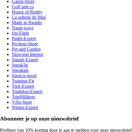
Galop-Store
Golf and co
House of Rugby
La sellerie de Maé
Made in Paradis
Nauti-wave
On-Fight
Padel-Expert
Pecheur-Store
Pet and Garden
Slowood Interior
Smash-Expert
Sneak'In
Sneakids
Sport is good
Training-Fit
Trek-Expert
Triathlon-Expert
TripNBikers
Vélo-Store
Winter-Expert
Abonneer je op onze nieuwsbrief
Profiteer van 10% korting door je aan te melden voor onze nieuwsbrief