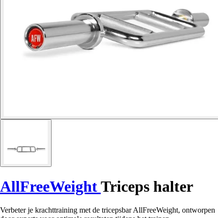
AllFreeWeight
Triceps halter
Verbeter je krachttraining met de tricepsbar AllFreeWeight, ontworpen