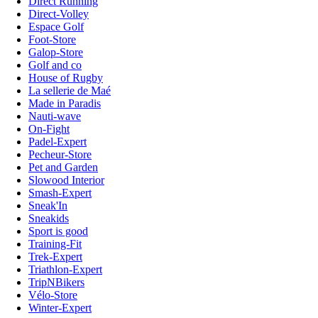
Direct Running
Direct-Volley
Espace Golf
Foot-Store
Galop-Store
Golf and co
House of Rugby
La sellerie de Maé
Made in Paradis
Nauti-wave
On-Fight
Padel-Expert
Pecheur-Store
Pet and Garden
Slowood Interior
Smash-Expert
Sneak'In
Sneakids
Sport is good
Training-Fit
Trek-Expert
Triathlon-Expert
TripNBikers
Vélo-Store
Winter-Expert