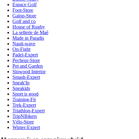
Espace Golf
Foot-Store
Galop-Store
Golf and co
House of Rugby
La sellerie de Maé
Made in Paradis
Nauti-wave
On-Fight
Padel-Expert
Pecheur-Store
Pet and Garden
Slowood Interior
Smash-Expert
Sneak'In
Sneakids
Sport is good
Training-Fit
Trek-Expert
Triathlon-Expert
TripNBikers
Vélo-Store
Winter-Expert