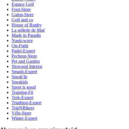
Espace Golf
Foot-Store
Galop-Store
Golf and co
House of Rugby
La sellerie de Maé
Made in Paradis
Nauti-wave
On-Fight
Padel-Expert
Pecheur-Store
Pet and Garden
Slowood Interior
Smash-Expert
Sneak'In
Sneakids
Sport is good
Training-Fit
Trek-Expert
Triathlon-Expert
TripNBikers
Vélo-Store
Winter-Expert