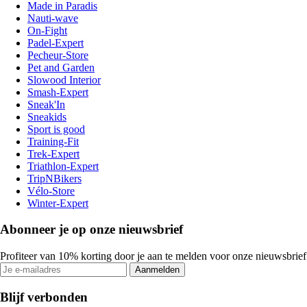
Made in Paradis
Nauti-wave
On-Fight
Padel-Expert
Pecheur-Store
Pet and Garden
Slowood Interior
Smash-Expert
Sneak'In
Sneakids
Sport is good
Training-Fit
Trek-Expert
Triathlon-Expert
TripNBikers
Vélo-Store
Winter-Expert
Abonneer je op onze nieuwsbrief
Profiteer van 10% korting door je aan te melden voor onze nieuwsbrief
Aanmelden
Blijf verbonden