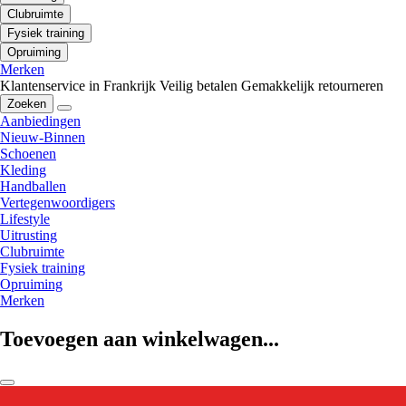
Clubruimte
Fysiek training
Opruiming
Merken
Klantenservice in Frankrijk
Veilig betalen
Gemakkelijk retourneren
Zoeken
Aanbiedingen
Nieuw-Binnen
Schoenen
Kleding
Handballen
Vertegenwoordigers
Lifestyle
Uitrusting
Clubruimte
Fysiek training
Opruiming
Merken
Toevoegen aan winkelwagen...