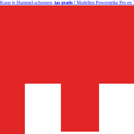
Koop je Hummel-schoenen,
tas gratis
! Modellen Powerstrike Pro en 