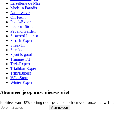
La sellerie de Maé
Made in Paradis
Nauti-wave
On-Fight
Padel-Expert
Pecheur-Store
Pet and Garden
Slowood Interior
Smash-Expert
Sneak'In
Sneakids
Sport is good
Training-Fit
Trek-Expert
Triathlon-Expert
TripNBikers
Vélo-Store
Winter-Expert
Abonneer je op onze nieuwsbrief
Profiteer van 10% korting door je aan te melden voor onze nieuwsbrief
Aanmelden