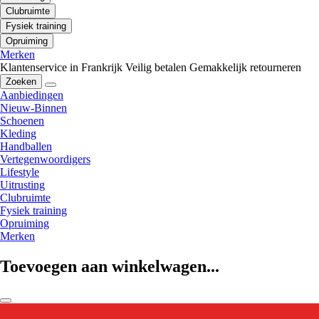
Clubruimte
Fysiek training
Opruiming
Merken
Klantenservice in Frankrijk
Veilig betalen
Gemakkelijk retourneren
Zoeken
Aanbiedingen
Nieuw-Binnen
Schoenen
Kleding
Handballen
Vertegenwoordigers
Lifestyle
Uitrusting
Clubruimte
Fysiek training
Opruiming
Merken
Toevoegen aan winkelwagen...