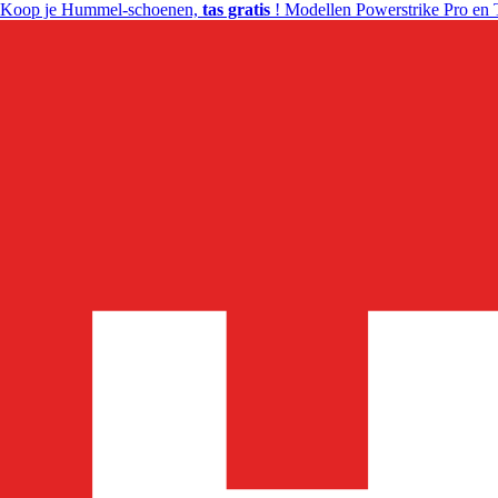
Koop je Hummel-schoenen,
tas gratis
! Modellen Powerstrike Pro en 