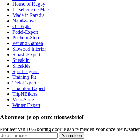
House of Rugby
La sellerie de Maé
Made in Paradis
Nauti-wave
On-Fight
Padel-Expert
Pecheur-Store
Pet and Garden
Slowood Interior
Smash-Expert
Sneak'In
Sneakids
Sport is good
Training-Fit
Trek-Expert
Triathlon-Expert
TripNBikers
Vélo-Store
Winter-Expert
Abonneer je op onze nieuwsbrief
Profiteer van 10% korting door je aan te melden voor onze nieuwsbrief
Aanmelden